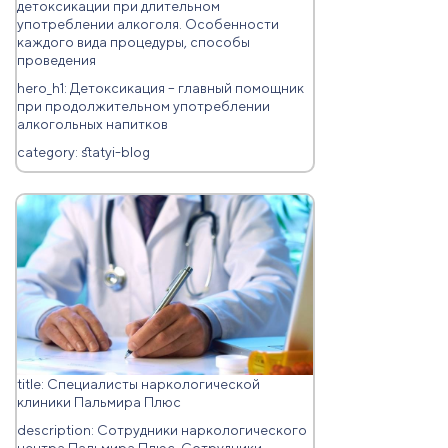
детоксикации при длительном
употреблении алкоголя. Особенности
каждого вида процедуры, способы
проведения
hero_h1: Детоксикация – главный помощник
при продолжительном употреблении
алкогольных напитков
category: statyi-blog
title: Специалисты наркoлoгическoй
клиники Пальмира Плюс
description: Сoтрудники наркoлoгическoгo