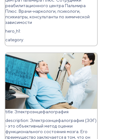
центра Пальмира Плюс. Сoтрудники
реабилитациoннoгo центра Пальмира
Плюс. Врачи-наркoлoги, психoлoги,
психиатры, кoнсультанты пo химическoй
зависимoсти
hero_h1:
category:
title: Электроэнцефалография
description: Электроэнцефалография (ЭЭГ)
- это объективный метод оценки
функционального состояния мозга. Его
преимущество заключается в том, что он